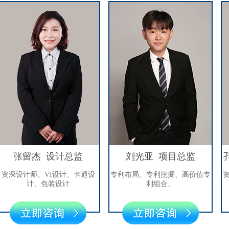
留杰 设计总监
刘光亚 项目总监
孔祥平
计师、VI设计、卡通设
专利布局、专利挖掘、高价值专
资深专利
计、包装设计
利组合、
利