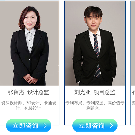
张留杰 设计总监
刘光亚 项目总监
孔祥
设计师、VI设计、卡通设
专利布局、专利挖掘、高价值专
资深专
计、包装设计
利组合、